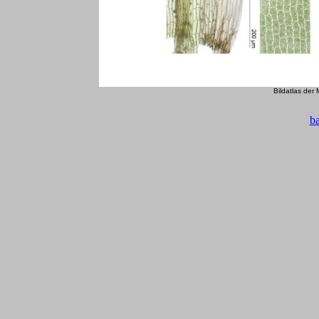
Bildatlas der
b