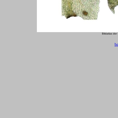
Bildatlas de
b