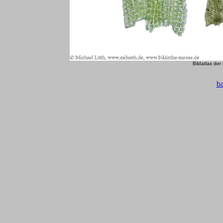
Bildatlas de
b