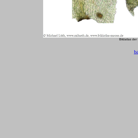
Bildatlas de
b