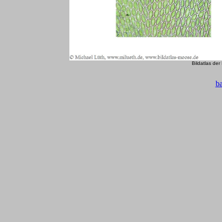
Bildatlas de
b