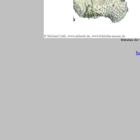
Bildatlas de
b