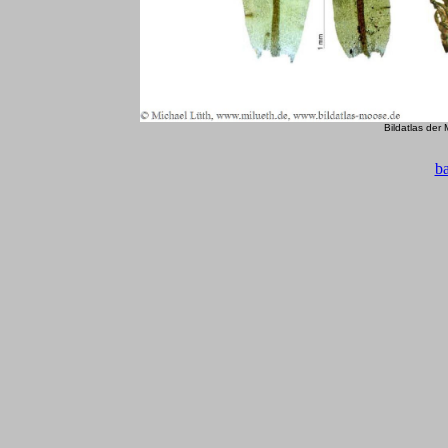
Bildatlas der
b