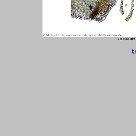
Bildatlas de
b