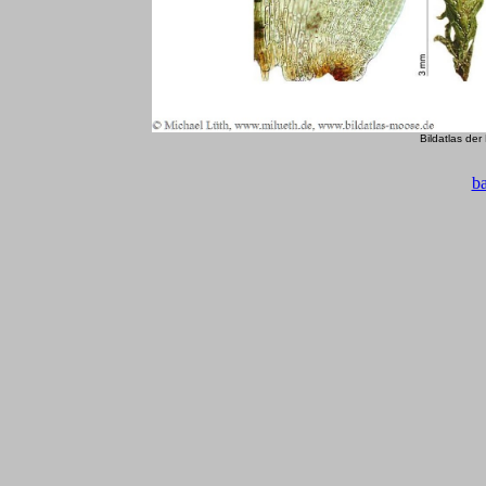
Bildatlas de
b