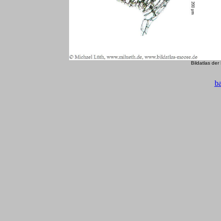
Bildatlas de
b