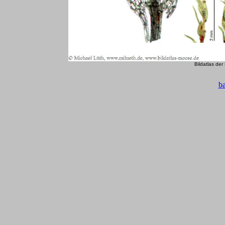
Bildatlas de
b