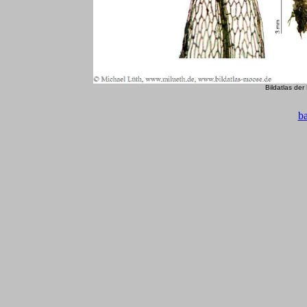
Bildatlas de
b