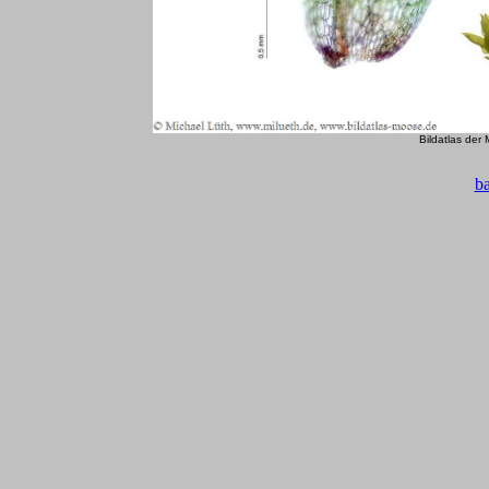
Bildatlas der
b