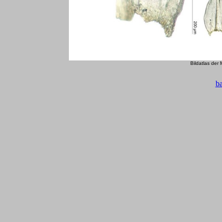
Bildatlas der
b