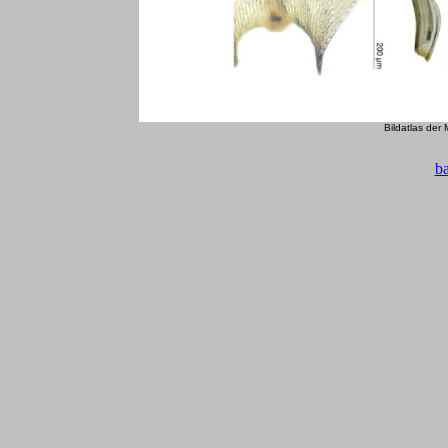
Bildatlas der
b