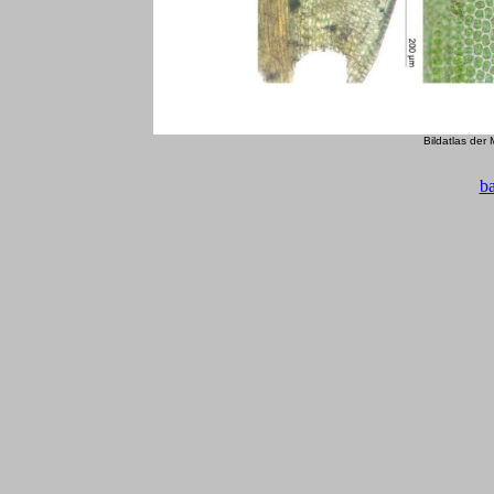
Bildatlas der
b