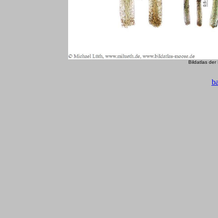
Bildatlas de
b