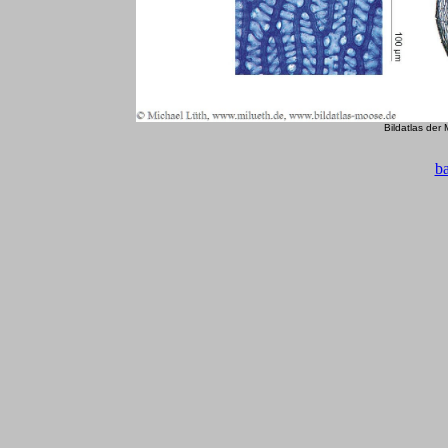
Bildatlas der
b