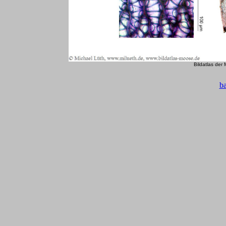
Bildatlas der
b