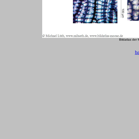
Bildatlas der
b