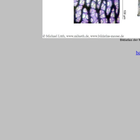
Bildatlas der
b