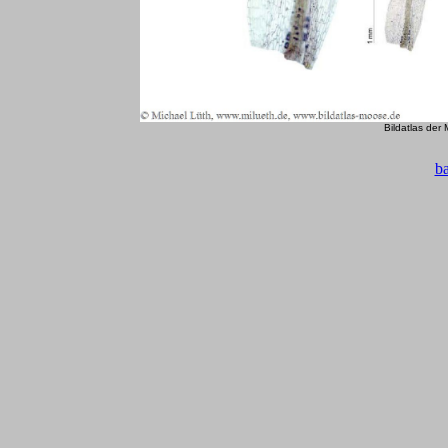
Bildatlas der
b