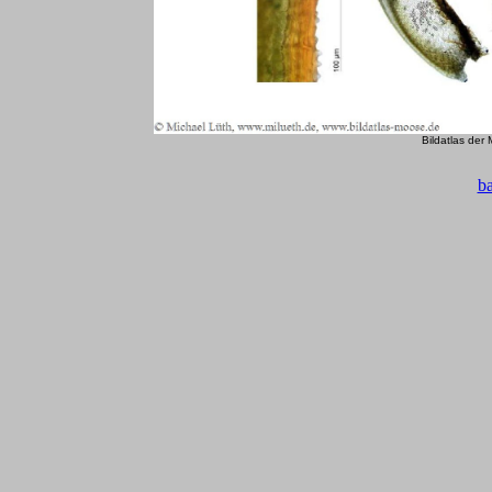
Bildatlas der
b