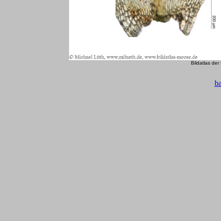
Bildatlas de
b