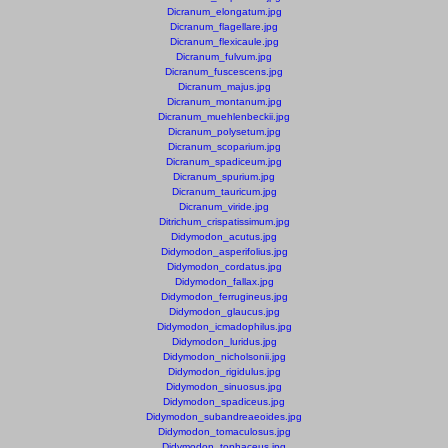
Dicranum_elongatum.jpg
Dicranum_flagellare.jpg
Dicranum_flexicaule.jpg
Dicranum_fulvum.jpg
Dicranum_fuscescens.jpg
Dicranum_majus.jpg
Dicranum_montanum.jpg
Dicranum_muehlenbeckii.jpg
Dicranum_polysetum.jpg
Dicranum_scoparium.jpg
Dicranum_spadiceum.jpg
Dicranum_spurium.jpg
Dicranum_tauricum.jpg
Dicranum_viride.jpg
Ditrichum_crispatissimum.jpg
Didymodon_acutus.jpg
Didymodon_asperifolius.jpg
Didymodon_cordatus.jpg
Didymodon_fallax.jpg
Didymodon_ferrugineus.jpg
Didymodon_glaucus.jpg
Didymodon_icmadophilus.jpg
Didymodon_luridus.jpg
Didymodon_nicholsonii.jpg
Didymodon_rigidulus.jpg
Didymodon_sinuosus.jpg
Didymodon_spadiceus.jpg
Didymodon_subandreaeoides.jpg
Didymodon_tomaculosus.jpg
Didymodon_tophaceus.jpg