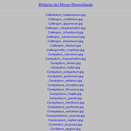
Bildatlas der Moose Deutschlands
Callicladium_haldanianum.jpg
Calliergon_cordifolium.jpg
Calliergon_giganteum.jpg
Calliergon_megalophyllum.jpg
Calliergon_richardsonii.jpg
Calliergon_sarmentosum.jpg
Calliergon_stramineum.jpg
Calliergon_trifarium.jpg
Calliergonella_cuspidata.jpg
Campylium_calcareum.jpg
Campylium_chrysophyllum.jpg
Campylium_elodes.jpg
Campylium_halleri.jpg
Campylium_polygamum.jpg
Campylium_protensum.jpg
Campylium_stellatum.jpg
Campylopus_brevipilus.jpg
Campylopus_flexuosus.jpg
Campylopus_fragilis.jpg
Campylopus_gracilis.jpg
Campylopus_introflexus.jpg
Campylopus_pyriformis.jpg
Campylopus_subulatus.jpg
Campylostelium_saxicola.jpg
Catascopium_nigritum.jpg
Ceratodon_purpurea.jpg
Cinclidium_stygium.jpg