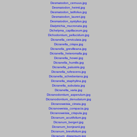
Desmatodon_cernuus.jpg
Desmatodon_heimii.jpg
Desmatodon_latifolius.jpg
Desmatodon_laureri.jpg
Desmatodon_systylius.jpg
Dialytrichia_mucronata.jpg
Dichelyma_capillaceum.jpg
Dichodontium_pellucidum.jpg
Dicranella_cerviculata.jpg
Dicranella_crispa.jpg
Dicranella_grevilleana.jpg
Dicranella_heteromalla.jpg
Dicranella_howei.jpg
Dicranella_humilis.jpg
Dicranella_palustris.jpg
Dicranella_rufescens.jpg
Dicranella_schreberiana.jpg
Dicranella_staphylina.jpg
Dicranella_subulata.jpg
Dicranella_varia.jpg
Dicranodontium_asperulum.jpg
Dicranodontium_denudatum.jpg
Dicranoweisia_cirrata.jpg
Dicranoweisia_compacta.jpg
Dicranoweisia_crispula.jpg
Dicranum_acutifolium.jpg
Dicranum_bergeri.jpg
Dicranum_bonjeanii.jpg
Dicranum_brevifolium.jpg
Dicranum_dispersum.jpg