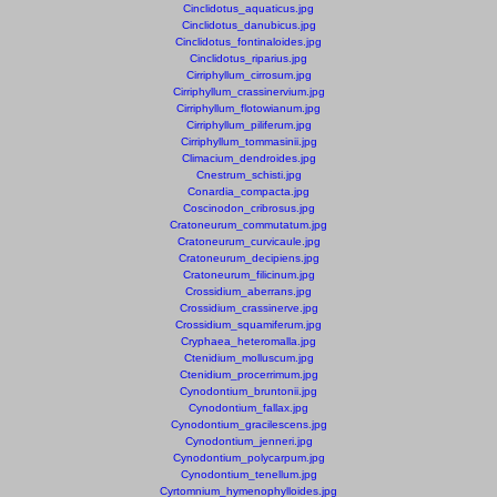
Cinclidotus_aquaticus.jpg
Cinclidotus_danubicus.jpg
Cinclidotus_fontinaloides.jpg
Cinclidotus_riparius.jpg
Cirriphyllum_cirrosum.jpg
Cirriphyllum_crassinervium.jpg
Cirriphyllum_flotowianum.jpg
Cirriphyllum_piliferum.jpg
Cirriphyllum_tommasinii.jpg
Climacium_dendroides.jpg
Cnestrum_schisti.jpg
Conardia_compacta.jpg
Coscinodon_cribrosus.jpg
Cratoneurum_commutatum.jpg
Cratoneurum_curvicaule.jpg
Cratoneurum_decipiens.jpg
Cratoneurum_filicinum.jpg
Crossidium_aberrans.jpg
Crossidium_crassinerve.jpg
Crossidium_squamiferum.jpg
Cryphaea_heteromalla.jpg
Ctenidium_molluscum.jpg
Ctenidium_procerrimum.jpg
Cynodontium_bruntonii.jpg
Cynodontium_fallax.jpg
Cynodontium_gracilescens.jpg
Cynodontium_jenneri.jpg
Cynodontium_polycarpum.jpg
Cynodontium_tenellum.jpg
Cyrtomnium_hymenophylloides.jpg